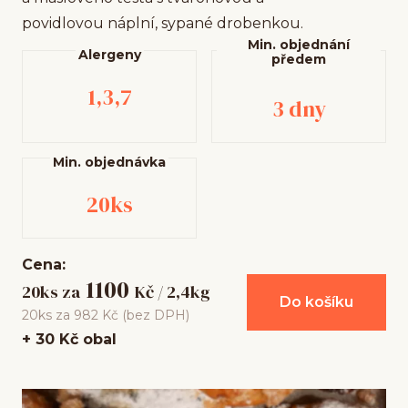
povidlovou náplní, sypané drobenkou.
Min. objednání
Alergeny
předem
1,3,7
3 dny
Min. objednávka
20ks
Cena:
1100
20ks za
Kč / 2,4kg
Do košíku
20ks za 982 Kč (bez DPH)
+ 30 Kč obal