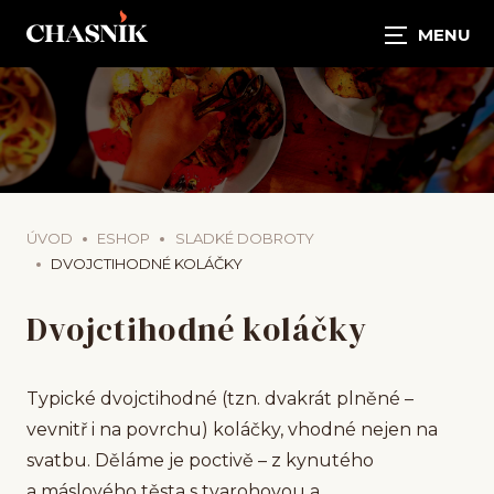
ÚVOD
ESHOP
SLADKÉ DOBROTY
DVOJCTIHODNÉ KOLÁČKY
Dvojctihodné koláčky
Typické dvojctihodné (tzn. dvakrát plněné –
vevnitř i na povrchu) koláčky, vhodné nejen na
svatbu. Děláme je poctivě – z kynutého
a máslového těsta s tvarohovou a