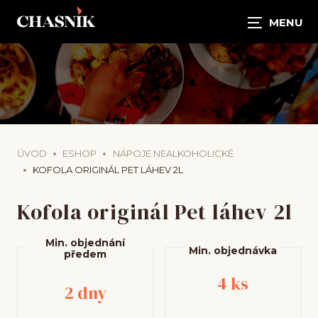
ÚVOD
ESHOP
NÁPOJE NEALKOHOLICKÉ
KOFOLA ORIGINÁL PET LÁHEV 2L
Kofola originál Pet láhev 2l
Min. objednání
Min. objednávka
předem
4 ks
2 dny